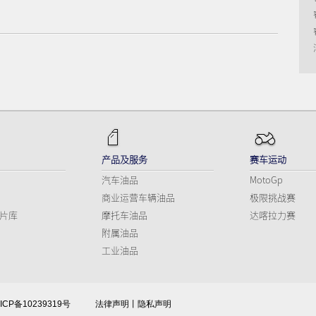
产品及服务
赛车运动
汽车油品
MotoGp
商业运营车辆油品
极限挑战赛
片库
摩托车油品
达喀拉力赛
附属油品
工业油品
CP备10239319号
法律声明
丨
隐私声明